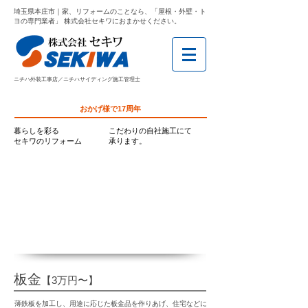
埼玉県本庄市｜家、リフォームのことなら、「屋根・外壁・ト
ヨの専門業者」 株式会社セキワにおまかせください。
ニチハ外装工事店／ニチハサイディング施工管理士
おかげ様で17周年
暮らしを彩る
こだわりの自社施工にて
セキワのリフォーム
承ります。
板金
【3万円〜】
薄鉄板を加工し、用途に応じた板金品を作りあげ、住宅などに