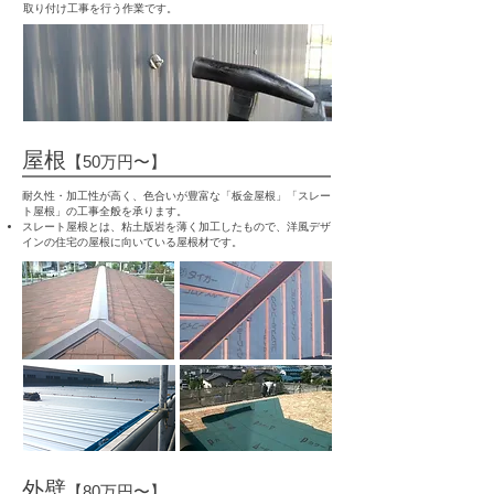
取り付け工事を行う作業です。
屋根
【50万円〜】
耐久性・加工性が高く、色合いが豊富な「板金屋根」「スレー
ト屋根」の工事全般を承ります。
スレート屋根とは、粘土版岩を薄く加工したもので、洋風デザ
インの住宅の
屋根に向いている屋根材です。
外壁
【80万円〜】