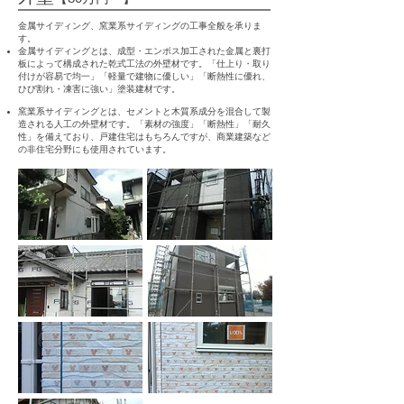
金属
サイディング、窯業系サイディングの工事全般を承りま
す。
金属サイディングとは、成型・エンボス加工された金属と裏打
板によって
構成された乾式工法の外壁材です。「仕上り・取り
付けが容易で均一」
「軽量で建物に優しい」「断熱性に優れ、
ひび割れ・凍害に強い」塗装建
材です。
窯業系サイディングとは、セメントと木質系成分を混合して製
造される人工の外壁材です。「素材の強度」「断熱性」「耐久
性」を備えており、戸建住宅
はもちろんですが、商業建築など
の非住宅分野にも使用されています。